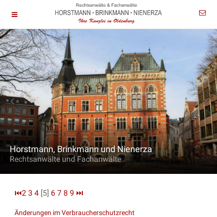
Horstmann, Brinkmann und Nienerza
Rechtsanwälte und Fachanwälte
⏮
2
3
4
[5]
6
7
8
9
⏭
Änderungen im Verbraucherschutzrecht